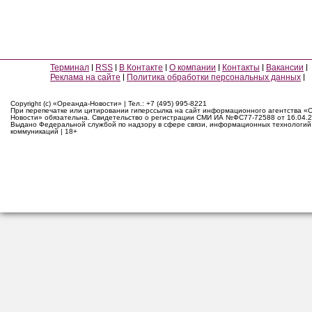
Терминал
RSS
В Контакте
О компании
Контакты
Вакансии
Реклама на сайте
Политика обработки персональных данных
Copyright (c) «Ореанда-Новости» | Тел.: +7 (495) 995-8221
При перепечатке или цитировании гиперссылка на сайт информационного агентства «
Новости» обязательна. Свидетельство о регистрации СМИ ИА №ФС77-72588 от 16.04.2
Выдано Федеральной службой по надзору в сфере связи, информационных технологий
коммуникаций | 18+