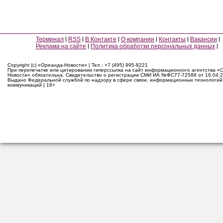
Терминал
RSS
В Контакте
О компании
Контакты
Вакансии
Реклама на сайте
Политика обработки персональных данных
Copyright (c) «Ореанда-Новости» | Тел.: +7 (495) 995-8221
При перепечатке или цитировании гиперссылка на сайт информационного агентства «
Новости» обязательна. Свидетельство о регистрации СМИ ИА №ФС77-72588 от 16.04.2
Выдано Федеральной службой по надзору в сфере связи, информационных технологий
коммуникаций | 18+