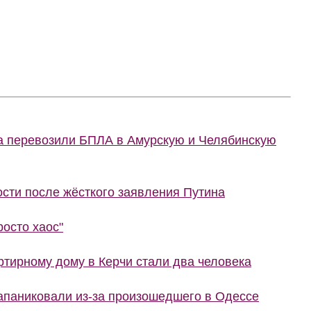
ва перевозили БПЛА в Амурскую и Челябинскую
сти после жёсткого заявления Путина
росто хаос"
тирному дому в Керчи стали два человека
запаниковали из-за произошедшего в Одессе