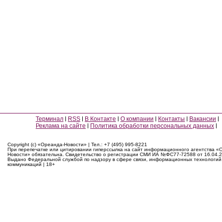
Терминал
RSS
В Контакте
О компании
Контакты
Вакансии
Реклама на сайте
Политика обработки персональных данных
Copyright (c) «Ореанда-Новости» | Тел.: +7 (495) 995-8221
При перепечатке или цитировании гиперссылка на сайт информационного агентства «
Новости» обязательна. Свидетельство о регистрации СМИ ИА №ФС77-72588 от 16.04.2
Выдано Федеральной службой по надзору в сфере связи, информационных технологий
коммуникаций | 18+