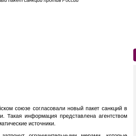
вый пакет санкций против России
ском союзе согласовали новый пакет санкций в
и. Такая информация представлена агентством
матические источники.
 затронут ограничительными мерами, которые