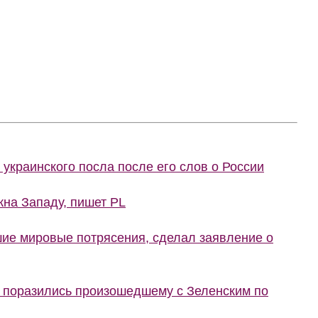
украинского посла после его слов о России
жна Западу, пишет PL
шие мировые потрясения, сделал заявление о
е поразились произошедшему с Зеленским по