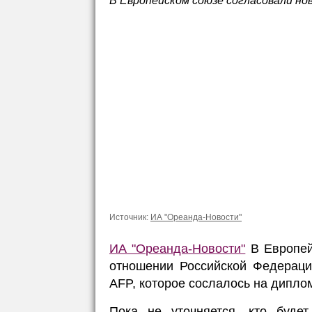
В Европейском союзе согласовали но
Источник:
ИА "Ореанда-Новости"
ИА "Ореанда-Новости"
В Европей
отношении Российской Федераци
AFP, которое сослалось на дипло
Пока не уточняется, кто будет