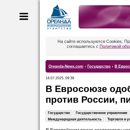
На сайте используются Cookies. П
соглашаетесь с
Политикой обр
Oreanda-News.com
›
Государство
›
В Еврос
18.07.2025, 09:38
В Евросоюзе одоб
против России, п
Государство
Государственное управление
Международная деятельность
Торговля и у