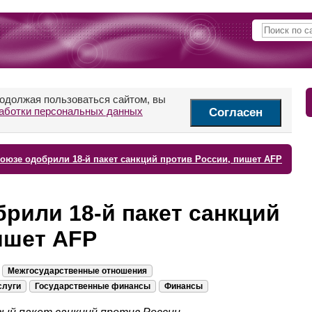
родолжая пользоваться сайтом, вы
аботки персональных данных
Согласен
оюзе одобрили 18-й пакет санкций против России, пишет AFP
рили 18-й пакет санкций
ишет AFP
Межгосударственные отношения
слуги
Государственные финансы
Финансы