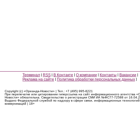
Терминал
RSS
В Контакте
О компании
Контакты
Вакансии
Реклама на сайте
Политика обработки персональных данных
Copyright (c) «Ореанда-Новости» | Тел.: +7 (495) 995-8221
При перепечатке или цитировании гиперссылка на сайт информационного агентства «
Новости» обязательна. Свидетельство о регистрации СМИ ИА №ФС77-72588 от 16.04.2
Выдано Федеральной службой по надзору в сфере связи, информационных технологий
коммуникаций | 18+