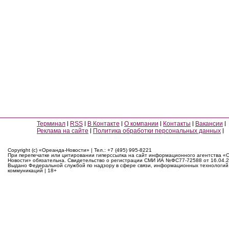
Терминал
RSS
В Контакте
О компании
Контакты
Вакансии
Реклама на сайте
Политика обработки персональных данных
Copyright (c) «Ореанда-Новости» | Тел.: +7 (495) 995-8221
При перепечатке или цитировании гиперссылка на сайт информационного агентства «
Новости» обязательна. Свидетельство о регистрации СМИ ИА №ФС77-72588 от 16.04.2
Выдано Федеральной службой по надзору в сфере связи, информационных технологий
коммуникаций | 18+