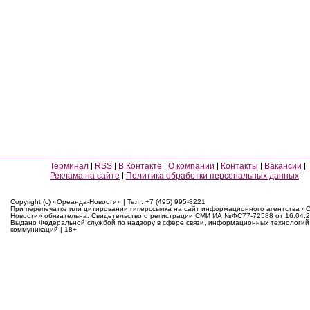
Терминал
RSS
В Контакте
О компании
Контакты
Вакансии
Реклама на сайте
Политика обработки персональных данных
Copyright (c) «Ореанда-Новости» | Тел.: +7 (495) 995-8221
При перепечатке или цитировании гиперссылка на сайт информационного агентства «
Новости» обязательна. Свидетельство о регистрации СМИ ИА №ФС77-72588 от 16.04.2
Выдано Федеральной службой по надзору в сфере связи, информационных технологий
коммуникаций | 18+