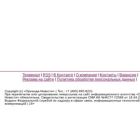
Терминал
RSS
В Контакте
О компании
Контакты
Вакансии
Реклама на сайте
Политика обработки персональных данных
Copyright (c) «Ореанда-Новости» | Тел.: +7 (495) 995-8221
При перепечатке или цитировании гиперссылка на сайт информационного агентства «
Новости» обязательна. Свидетельство о регистрации СМИ ИА №ФС77-72588 от 16.04.2
Выдано Федеральной службой по надзору в сфере связи, информационных технологий
коммуникаций | 18+