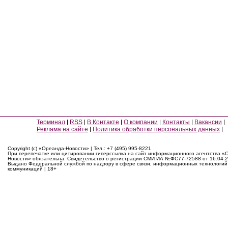
Терминал
RSS
В Контакте
О компании
Контакты
Вакансии
Реклама на сайте
Политика обработки персональных данных
Copyright (c) «Ореанда-Новости» | Тел.: +7 (495) 995-8221
При перепечатке или цитировании гиперссылка на сайт информационного агентства «
Новости» обязательна. Свидетельство о регистрации СМИ ИА №ФС77-72588 от 16.04.2
Выдано Федеральной службой по надзору в сфере связи, информационных технологий
коммуникаций | 18+