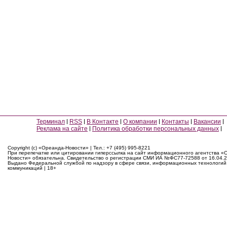
Терминал
RSS
В Контакте
О компании
Контакты
Вакансии
Реклама на сайте
Политика обработки персональных данных
Copyright (c) «Ореанда-Новости» | Тел.: +7 (495) 995-8221
При перепечатке или цитировании гиперссылка на сайт информационного агентства «
Новости» обязательна. Свидетельство о регистрации СМИ ИА №ФС77-72588 от 16.04.2
Выдано Федеральной службой по надзору в сфере связи, информационных технологий
коммуникаций | 18+