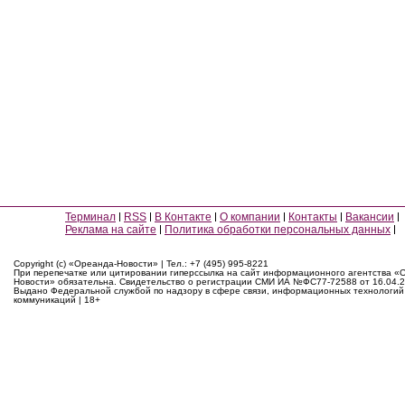
Терминал
RSS
В Контакте
О компании
Контакты
Вакансии
Реклама на сайте
Политика обработки персональных данных
Copyright (c) «Ореанда-Новости» | Тел.: +7 (495) 995-8221
При перепечатке или цитировании гиперссылка на сайт информационного агентства «
Новости» обязательна. Свидетельство о регистрации СМИ ИА №ФС77-72588 от 16.04.2
Выдано Федеральной службой по надзору в сфере связи, информационных технологий
коммуникаций | 18+