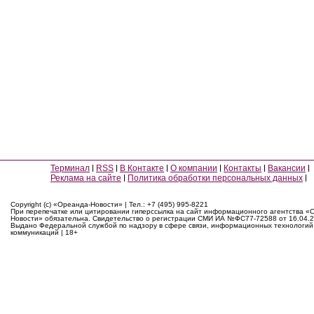
Терминал
RSS
В Контакте
О компании
Контакты
Вакансии
Реклама на сайте
Политика обработки персональных данных
Copyright (c) «Ореанда-Новости» | Тел.: +7 (495) 995-8221
При перепечатке или цитировании гиперссылка на сайт информационного агентства «
Новости» обязательна. Свидетельство о регистрации СМИ ИА №ФС77-72588 от 16.04.2
Выдано Федеральной службой по надзору в сфере связи, информационных технологий
коммуникаций | 18+