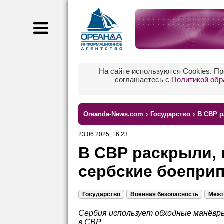
На сайте используются Cookies. П
соглашаетесь с
Политикой обр
Oreanda-News.com
›
Государство
›
В СВР р
23.06.2025, 16:23
В СВР раскрыли, 
сербские боепри
Государство
Военная безопасность
Межг
Сербия использует обходные манёвры
в СВР