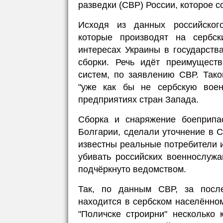
разведки (СВР) России, которое 
Исходя из данных российского
которые производят на сербск
интересах Украины в государст
сборки. Речь идёт преимущест
систем, по заявлению СВР. Так
"уже как бы не сербскую вое
предприятиях стран Запада.
Сборка и снаряжение боеприпа
Болгарии, сделали уточнение в 
известны реальные потребители и
убивать российских военнослуж
подчёркнуто ведомством.
Так, по данным СВР, за после
находится в сербском населённо
"Поличске строирни" несколько