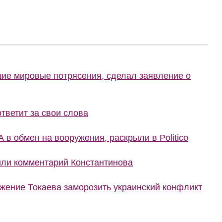
шие мировые потрясения, сделал заявление о
тветит за свои слова
 в обмен на вооружения, раскрыли в Politico
или комментарий Константинова
жение Токаева заморозить украинский конфликт