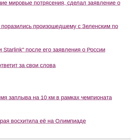
шие мировые потрясения, сделал заявление о
е поразились произошедшему с Зеленским по
 Starlink" после его заявления о России
тветит за свои слова
мя заплыва на 10 км в рамках чемпионата
орая восхитила её на Олимпиаде