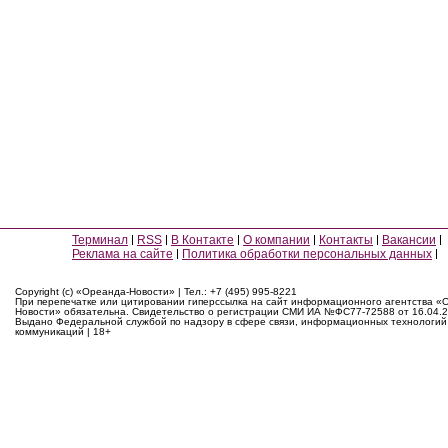
Терминал
RSS
В Контакте
О компании
Контакты
Вакансии
Реклама на сайте
Политика обработки персональных данных
Copyright (c) «Ореанда-Новости» | Тел.: +7 (495) 995-8221
При перепечатке или цитировании гиперссылка на сайт информационного агентства «
Новости» обязательна. Свидетельство о регистрации СМИ ИА №ФС77-72588 от 16.04.2
Выдано Федеральной службой по надзору в сфере связи, информационных технологий
коммуникаций | 18+