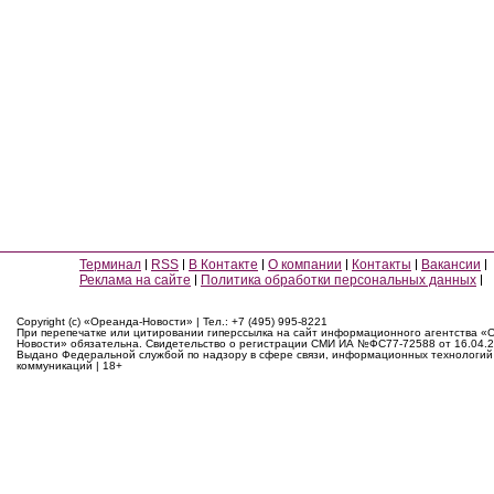
Терминал
RSS
В Контакте
О компании
Контакты
Вакансии
Реклама на сайте
Политика обработки персональных данных
Copyright (c) «Ореанда-Новости» | Тел.: +7 (495) 995-8221
При перепечатке или цитировании гиперссылка на сайт информационного агентства «
Новости» обязательна. Свидетельство о регистрации СМИ ИА №ФС77-72588 от 16.04.2
Выдано Федеральной службой по надзору в сфере связи, информационных технологий
коммуникаций | 18+