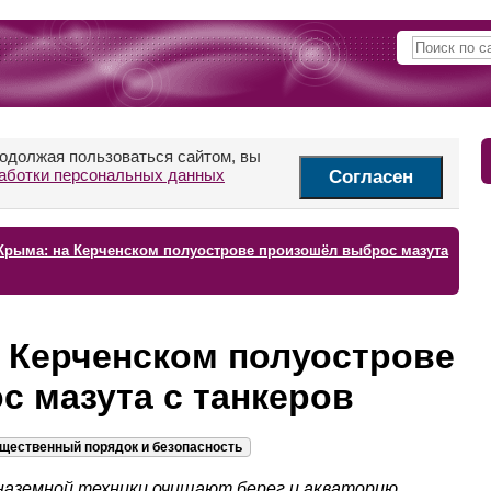
родолжая пользоваться сайтом, вы
аботки персональных данных
Согласен
Крыма: на Керченском полуострове произошёл выброс мазута
 Керченском полуострове
 мазута с танкеров
щественный порядок и безопасность
ц наземной техники очищают берег и акваторию