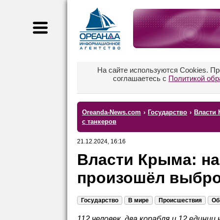
На сайте используются Cookies. П
соглашаетесь с
Политикой обр
Oreanda-News.com
›
Государство
›
Власти 
с танкеров
21.12.2024, 16:16
Власти Крыма: на
произошёл выброс
Государство
В мире
Происшествия
Об
112 человек, два корабля и 12 едини