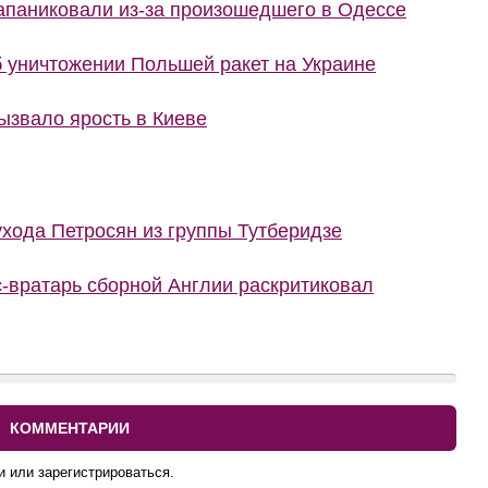
запаниковали из-за произошедшего в Одессе
 уничтожении Польшей ракет на Украине
ызвало ярость в Киеве
ухода Петросян из группы Тутберидзе
с-вратарь сборной Англии раскритиковал
КОММЕНТАРИИ
и или зарегистрироваться.