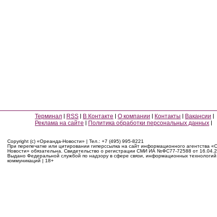
Терминал
RSS
В Контакте
О компании
Контакты
Вакансии
Реклама на сайте
Политика обработки персональных данных
Copyright (c) «Ореанда-Новости» | Тел.: +7 (495) 995-8221
При перепечатке или цитировании гиперссылка на сайт информационного агентства «
Новости» обязательна. Свидетельство о регистрации СМИ ИА №ФС77-72588 от 16.04.2
Выдано Федеральной службой по надзору в сфере связи, информационных технологий
коммуникаций | 18+