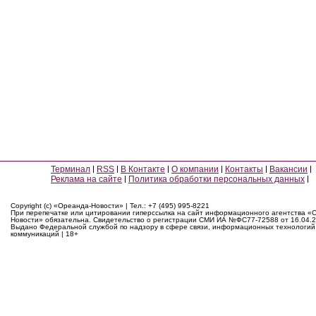
Терминал
RSS
В Контакте
О компании
Контакты
Вакансии
Реклама на сайте
Политика обработки персональных данных
Copyright (c) «Ореанда-Новости» | Тел.: +7 (495) 995-8221
При перепечатке или цитировании гиперссылка на сайт информационного агентства «
Новости» обязательна. Свидетельство о регистрации СМИ ИА №ФС77-72588 от 16.04.2
Выдано Федеральной службой по надзору в сфере связи, информационных технологий
коммуникаций | 18+