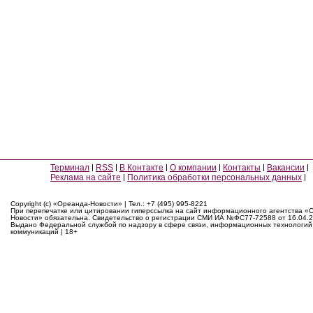
Терминал
RSS
В Контакте
О компании
Контакты
Вакансии
Реклама на сайте
Политика обработки персональных данных
Copyright (c) «Ореанда-Новости» | Тел.: +7 (495) 995-8221
При перепечатке или цитировании гиперссылка на сайт информационного агентства «
Новости» обязательна. Свидетельство о регистрации СМИ ИА №ФС77-72588 от 16.04.2
Выдано Федеральной службой по надзору в сфере связи, информационных технологий
коммуникаций | 18+