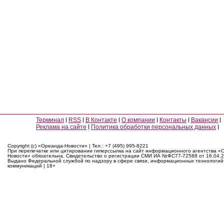
Терминал
RSS
В Контакте
О компании
Контакты
Вакансии
Реклама на сайте
Политика обработки персональных данных
Copyright (c) «Ореанда-Новости» | Тел.: +7 (495) 995-8221
При перепечатке или цитировании гиперссылка на сайт информационного агентства «
Новости» обязательна. Свидетельство о регистрации СМИ ИА №ФС77-72588 от 16.04.2
Выдано Федеральной службой по надзору в сфере связи, информационных технологий
коммуникаций | 18+