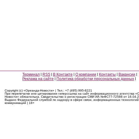
Терминал
RSS
В Контакте
О компании
Контакты
Вакансии
Реклама на сайте
Политика обработки персональных данных
Copyright (c) «Ореанда-Новости» | Тел.: +7 (495) 995-8221
При перепечатке или цитировании гиперссылка на сайт информационного агентства «
Новости» обязательна. Свидетельство о регистрации СМИ ИА №ФС77-72588 от 16.04.2
Выдано Федеральной службой по надзору в сфере связи, информационных технологий
коммуникаций | 18+