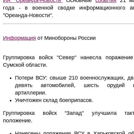
ИА "Ореанда-Новости"
Основные
события
21 ма
года - в военной сводке информационного аг
"Ореанда-Новости".
Информация
от Минобороны России
Группировка войск "Север" нанесла поражени
Сумской области.
Потери ВСУ: свыше 210 военнослужащих, дв
девять автомобилей, шесть орудий п
артиллерии.
Уничтожен склад боеприпасов.
Группировка войск "Запад" улучшила такт
положение.
Нанесены поражения ВСУ в Харьковской об