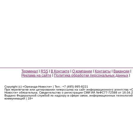
Терминал
RSS
В Контакте
О компании
Контакты
Вакансии
Реклама на сайте
Политика обработки персональных данных
Copyright (c) «Ореанда-Новости» | Тел.: +7 (495) 995-8221
При перепечатке или цитировании гиперссылка на сайт информационного агентства «
Новости» обязательна. Свидетельство о регистрации СМИ ИА №ФС77-72588 от 16.04.2
Выдано Федеральной службой по надзору в сфере связи, информационных технологий
коммуникаций | 18+