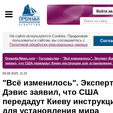
Войти на
На сайте используются Cookies. Продолжая
пользоваться сайтом, вы соглашаетесь с
Согла
Политикой обработки персональных данных
Oreanda-News.com
›
Государство
›
"Всё изменилось". Эксперт Дэ
заявил, что США передадут Киеву инструкции для установления
09.08.2025, 11:22
"Всё изменилось". Экспер
Дэвис заявил, что США
передадут Киеву инструкц
для установления мира