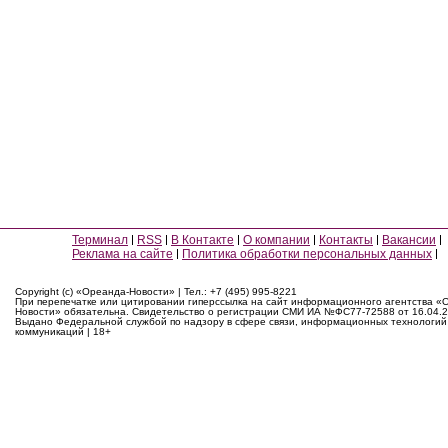
Терминал
RSS
В Контакте
О компании
Контакты
Вакансии
Реклама на сайте
Политика обработки персональных данных
Copyright (c) «Ореанда-Новости» | Тел.: +7 (495) 995-8221
При перепечатке или цитировании гиперссылка на сайт информационного агентства «
Новости» обязательна. Свидетельство о регистрации СМИ ИА №ФС77-72588 от 16.04.2
Выдано Федеральной службой по надзору в сфере связи, информационных технологий
коммуникаций | 18+