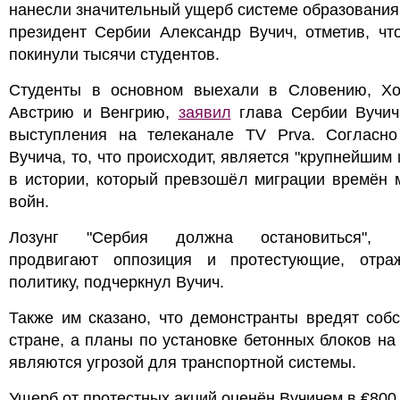
нанесли значительный ущерб системе образования
президент Сербии Александр Вучич, отметив, чт
покинули тысячи студентов.
Студенты в основном выехали в Словению, Хо
Австрию и Венгрию,
заявил
глава Сербии Вучич
выступления на телеканале TV Prva. Согласно
Вучича, то, что происходит, является "крупнейшим
в истории, который превзошёл миграции времён 
войн.
Лозунг "Сербия должна остановиться", к
продвигают оппозиция и протестующие, отра
политику, подчеркнул Вучич.
Также им сказано, что демонстранты вредят соб
стране, а планы по установке бетонных блоков на
являются угрозой для транспортной системы.
Ущерб от протестных акций оценён Вучичем в €800