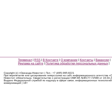
Терминал
RSS
В Контакте
О компании
Контакты
Вакансии
Реклама на сайте
Политика обработки персональных данных
Copyright (c) «Ореанда-Новости» | Тел.: +7 (495) 995-8221
При перепечатке или цитировании гиперссылка на сайт информационного агентства «
Новости» обязательна. Свидетельство о регистрации СМИ ИА №ФС77-72588 от 16.04.2
Выдано Федеральной службой по надзору в сфере связи, информационных технологий
коммуникаций | 18+