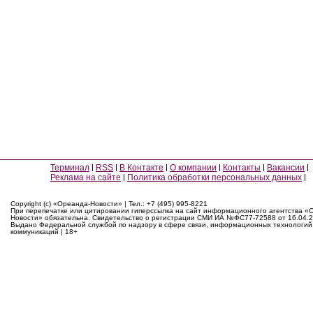
Терминал
RSS
В Контакте
О компании
Контакты
Вакансии
Реклама на сайте
Политика обработки персональных данных
Copyright (c) «Ореанда-Новости» | Тел.: +7 (495) 995-8221
При перепечатке или цитировании гиперссылка на сайт информационного агентства «
Новости» обязательна. Свидетельство о регистрации СМИ ИА №ФС77-72588 от 16.04.2
Выдано Федеральной службой по надзору в сфере связи, информационных технологий
коммуникаций | 18+