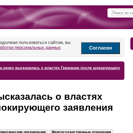
родолжая пользоваться сайтом, вы
аботки персональных данных
Согласен
а резко высказалась о властях Германии после шокирующего
ысказалась о властях
шокирующего заявления
оматические организации
Межгосударственные отношения