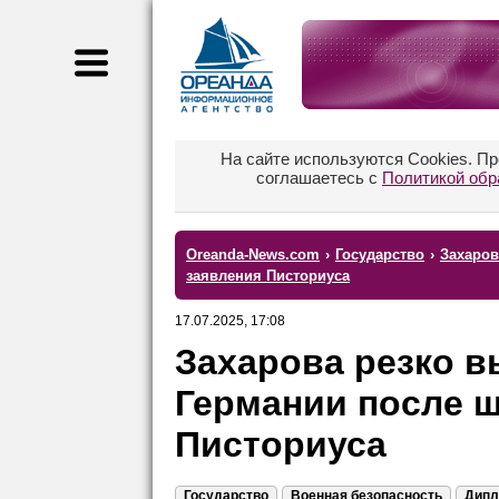
На сайте используются Cookies. П
соглашаетесь с
Политикой обр
Oreanda-News.com
›
Государство
›
Захаров
заявления Писториуса
17.07.2025, 17:08
Захарова резко в
Германии после 
Писториуса
Государство
Военная безопасность
Дипл