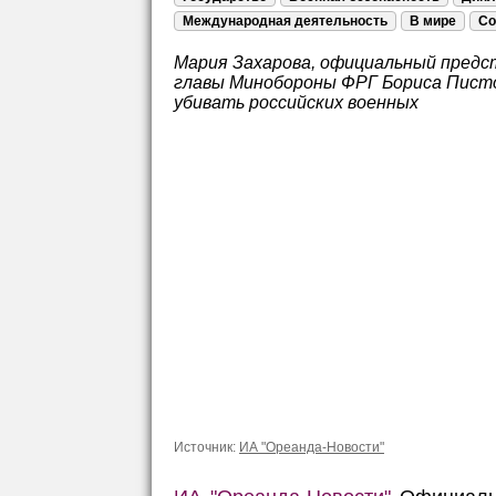
Международная деятельность
В мире
Со
Мария Захарова, официальный предс
главы Минобороны ФРГ Бориса Писто
убивать российских военных
Источник:
ИА "Ореанда-Новости"