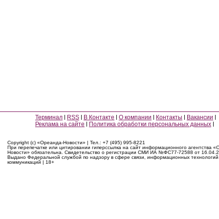
Терминал
RSS
В Контакте
О компании
Контакты
Вакансии
Реклама на сайте
Политика обработки персональных данных
Copyright (c) «Ореанда-Новости» | Тел.: +7 (495) 995-8221
При перепечатке или цитировании гиперссылка на сайт информационного агентства «
Новости» обязательна. Свидетельство о регистрации СМИ ИА №ФС77-72588 от 16.04.2
Выдано Федеральной службой по надзору в сфере связи, информационных технологий
коммуникаций | 18+