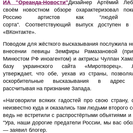
ИА "Ореанда-Новости"
Дизайнер Артёмий Ле
своём новостном обзоре охарактеризовал пок
Россию артистов как "людей вт
сорта". Соответствующий выпуск доступен в 
«ВКонтакте».
Поводом для жёсткого высказывания послужила н
внесении певицы Земфиры Рамазановой (при
Минюстом РФ иноагентом) и актрисы Чулпан Хама
базу украинского сайта «Миротворец». Л
утверждает, что обе, уехав из страны, позволя
оскорбительные высказывания в адрес Р
рассчитывая на признание Запада.
«Наговорили всяких гадостей про свою страну, 
неизвестно куда и оказались там людьми второго с
ведь не встретили с распростёртыми объятиями и
"Ура, наши дорогие предатели России, мы вас обо
— заявил блогер.