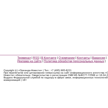
Терминал
RSS
В Контакте
О компании
Контакты
Вакансии
Реклама на сайте
Политика обработки персональных данных
Copyright (c) «Ореанда-Новости» | Тел.: +7 (495) 995-8221
При перепечатке или цитировании гиперссылка на сайт информационного агентства «
Новости» обязательна. Свидетельство о регистрации СМИ ИА №ФС77-72588 от 16.04.2
Выдано Федеральной службой по надзору в сфере связи, информационных технологий
коммуникаций | 18+