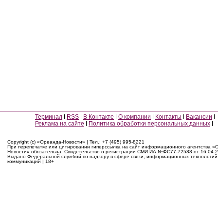
Терминал
RSS
В Контакте
О компании
Контакты
Вакансии
Реклама на сайте
Политика обработки персональных данных
Copyright (c) «Ореанда-Новости» | Тел.: +7 (495) 995-8221
При перепечатке или цитировании гиперссылка на сайт информационного агентства «
Новости» обязательна. Свидетельство о регистрации СМИ ИА №ФС77-72588 от 16.04.2
Выдано Федеральной службой по надзору в сфере связи, информационных технологий
коммуникаций | 18+