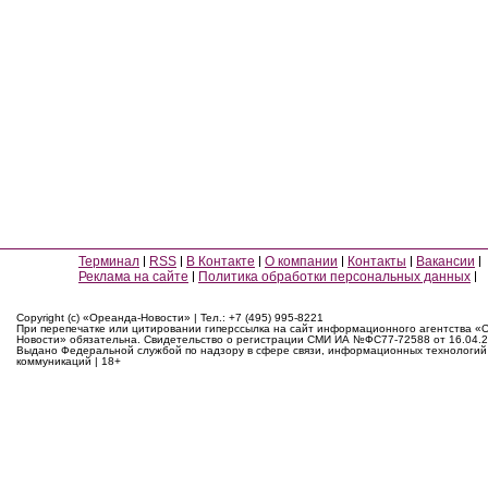
Терминал
RSS
В Контакте
О компании
Контакты
Вакансии
Реклама на сайте
Политика обработки персональных данных
Copyright (c) «Ореанда-Новости» | Тел.: +7 (495) 995-8221
При перепечатке или цитировании гиперссылка на сайт информационного агентства «
Новости» обязательна. Свидетельство о регистрации СМИ ИА №ФС77-72588 от 16.04.2
Выдано Федеральной службой по надзору в сфере связи, информационных технологий
коммуникаций | 18+