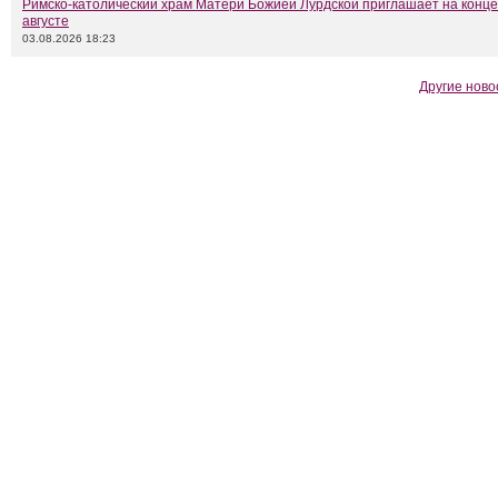
Римско-католический храм Матери Божией Лурдской приглашает на конце
августе
03.08.2026 18:23
Другие ново