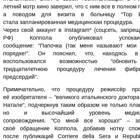
летний мэтр кино заверил, что с ним все в полном 
а поводом для визита в больницу "Тор В
стала запланированная медицинская процедура.
Через свой аккаунт в Instagram* (соцсеть, запре
РФ) Коппола опубликовал успокаив
сообщение: "Папочка (так меня называют мои 
порядке!". Он пояснил, что, находясь в
воспользовался возможностью "обнови
тридцатилетнюю процедуру лечения фибри
предсердий".
Примечательно, что процедуру режиссёр п
её изобретателя – "великого итальянского доктор
Натале", подчеркнув таким образом не только пла
но и высочайший уровень медицин
сопровождения. "Со мной все хорошо!" – з
своё обращение Коппола, добавив нотку спок
после публикаций Corriere della Sera и Repubb