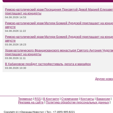
Римско-католический храм Посещения Пресвятой Девой Марией Елизаве
приглашает на концерты
04.08.2026 14:53
Римско-католический храм Матери Божией Лурдской приглашает на конце
августе
04.08.2026 11:22
Римско-католический храм Матери Божией Лурдской приглашает на конце
августе
03.08.2026 18:23
Храм католического Францисканского монастыря Святого Антония Чудот
приглашает на концерты
03.08.2026 11:11
В Хабаровске пройдут гастрофестиваль, регата и марафон
03.08.2026 10:30
Другие ново
Терминал
RSS
В Контакте
О компании
Контакты
Вакансии
Реклама на сайте
Политика обработки персональных данных
Copyright (c) «Ореанда-Новости» | Тел.: +7 (495) 995-8221