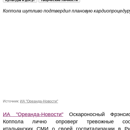
Культура и досуг
Творческие личности
Коппола шутливо подтвердил плановую кардиопроцедур
Источник:
ИА "Ореанда-Новости"
ИА "Ореанда-Новости"
Оскароносный Фрэнси
Коппола лично опроверг тревожные соо
итальянских СМИ о своей госпитализации в Ри