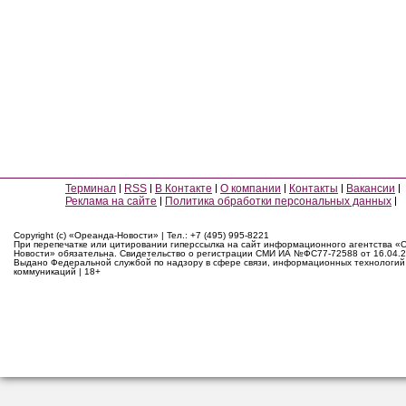
Терминал
RSS
В Контакте
О компании
Контакты
Вакансии
Реклама на сайте
Политика обработки персональных данных
Copyright (c) «Ореанда-Новости» | Тел.: +7 (495) 995-8221
При перепечатке или цитировании гиперссылка на сайт информационного агентства «
Новости» обязательна. Свидетельство о регистрации СМИ ИА №ФС77-72588 от 16.04.2
Выдано Федеральной службой по надзору в сфере связи, информационных технологий
коммуникаций | 18+