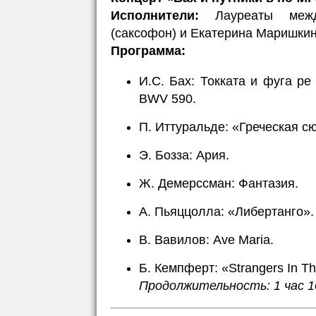
Исполнители:
Лауреаты между
(саксофон) и Екатерина Маришкина
Программа:
И.С. Бах: Токката и фуга р
BWV 590.
П. Иттуральде: «Греческая с
Э. Бозза: Ария.
Ж. Демерссман: Фантазия.
А. Пьяццолла: «Либертанго».
В. Вавилов: Ave Maria.
Б. Кемпферт: «Strangers In Th
Продолжительность: 1 час 1