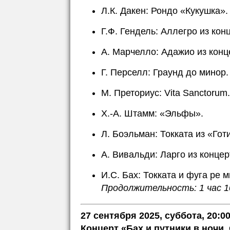
Л.К. Дакен: Рондо «Кукушка».
Г.Ф. Гендель: Аллегро из кон
А. Марчелло: Адажио из конц
Г. Перселл: Граунд до минор.
М. Преториус: Vita Sanctorum.
Х.-А. Штамм: «Эльфы».
Л. Боэльман: Токката из «Гот
А. Вивальди: Ларго из конце
И.С. Бах: Токката и фуга ре 
Продолжительность: 1 час 1
27 сентября 2025, суббота, 20:0
Концерт «Бах и путники в ночи.