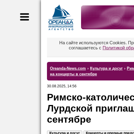
На сайте используются Cookies. П
соглашаетесь с
Политикой обр
Oreanda-News.com
›
Культура и досуг
›
Рим
на концерты в сентябре
30.08.2025, 14:56
Римско-католиче
Лурдской приглаш
сентябре
Культура и досуг
Концерты и оперные пред