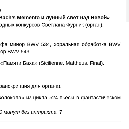
0
Bach’s Memento и лунный свет над Невой»
дных конкурсов Светлана Фурник (орган).
 фа минор BWV 534, хоральная обработка BWV
нор BWV 543.
Памяти Баха» (Sicilienne, Mattheus, Final).
ранскрипция для органа).
 колокола» из цикла «24 пьесы в фантастическом
0 минут без антракта.
7
0