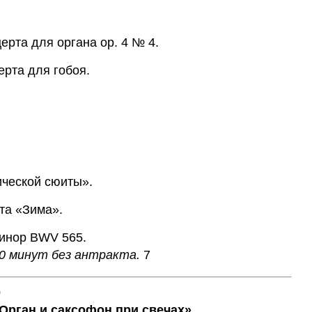
церта для органа op. 4 № 4.
ерта для гобоя.
ической сюиты».
рта «Зима».
минор BWV 565.
0 минут без антракта.
7
0
 Орган и саксофон при свечах»