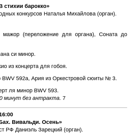
В стихии барокко»
дных конкурсов Наталья Михайлова (орган).
е мажор (переложение для органа), Соната до
гана си минор.
ио из концерта для гобоя.
р BWV 592a, Ария из Оркестровой сюиты № 3.
церт ля минор BWV 593.
0 минут без антракта.
7
16:00
Бах. Вивальди. Осень»
т РФ Даниэль Зарецкий (орган).