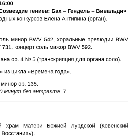
16:00
Созвездие гениев: Бах – Гендель – Вивальди»
дных конкурсов Елена Антипина (орган).
 соль минор BWV 542, хоральные прелюдии BWV
 731, концерт соль мажор BWV 592.
гана op. 4 № 5 (транскрипция для органа соло).
» из цикла «Времена года».
 минор op. 135.
0 минут без антракта.
7
й храм Матери Божией Лурдской (Ковенский
 Восстания»).