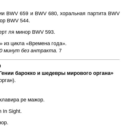
зии BWV 659 и BWV 680, хоральная партита BWV
нор BWV 544.
церт ля минор BWV 593.
» из цикла «Времена года».
0 минут без антракта.
7
0
Гении барокко и шедевры мирового органа»
рган).
 клавира ре мажор.
In Sight.
нор.