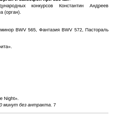
народных конкурсов Константин Андреев
 (орган).
е минор BWV 565, Фантазия BWV 572, Пастораль
юита».
e Night».
0 минут без антракта.
7