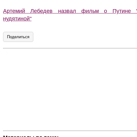
Артемий Лебедев назвал фильм о Путине "
нудятиной"
Поделиться