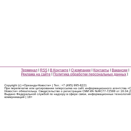
Терминал
RSS
В Контакте
О компании
Контакты
Вакансии
Реклама на сайте
Политика обработки персональных данных
Copyright (c) «Ореанда-Новости» | Тел.: +7 (495) 995-8221
При перепечатке или цитировании гиперссылка на сайт информационного агентства «
Новости» обязательна. Свидетельство о регистрации СМИ ИА №ФС77-72588 от 16.04.2
Выдано Федеральной службой по надзору в сфере связи, информационных технологий
коммуникаций | 18+