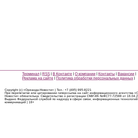
Терминал
RSS
В Контакте
О компании
Контакты
Вакансии
Реклама на сайте
Политика обработки персональных данных
Copyright (c) «Ореанда-Новости» | Тел.: +7 (495) 995-8221
При перепечатке или цитировании гиперссылка на сайт информационного агентства «
Новости» обязательна. Свидетельство о регистрации СМИ ИА №ФС77-72588 от 16.04.2
Выдано Федеральной службой по надзору в сфере связи, информационных технологий
коммуникаций | 18+