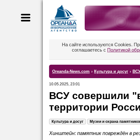
На сайте используются Cookies. П
соглашаетесь с
Политикой обр
Oreanda-News.com
›
Культура и досуг
›
ВСУ
10.05.2025, 23:01
ВСУ совершили "в
территории Росс
Культура и досуг
Музеи и охрана памятнико
Хинштейн: памятник повреждён в ре