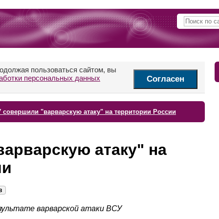
родолжая пользоваться сайтом, вы
аботки персональных данных
Согласен
 совершили "варварскую атаку" на территории России
арварскую атаку" на
ии
в
зультате варварской атаки ВСУ