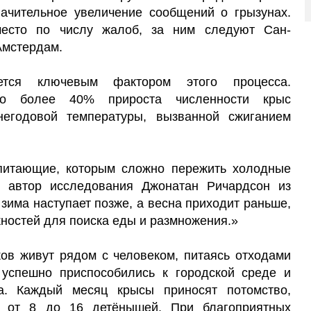
начительное увеличение сообщений о грызунах.
есто по числу жалоб, за ним следуют Сан-
Амстердам.
ется ключевым фактором этого процесса.
что более 40% прироста численности крыс
егодовой температуры, вызванной сжиганием
питающие, которым сложно пережить холодные
й автор исследования Джонатан Ричардсон из
 зима наступает позже, а весна приходит раньше,
ностей для поиска еды и размножения.»
ов живут рядом с человеком, питаясь отходами
 успешно приспособились к городской среде и
а. Каждый месяц крысы приносят потомство,
ся от 8 до 16 детёнышей. При благоприятных