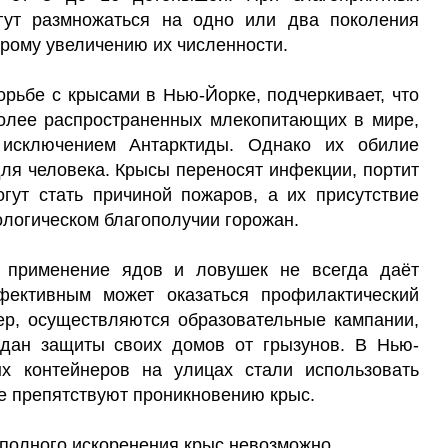
гут размножаться на одно или два поколения
трому увеличению их численности.
орьбе с крысами в Нью-Йорке, подчеркивает, что
олее распространенных млекопитающих в мире,
 исключением Антарктиды. Однако их обилие
ля человека. Крысы переносят инфекции, портит
гут стать причиной пожаров, а их присутствие
ологическом благополучии горожан.
о применение ядов и ловушек не всегда даёт
фективным может оказаться профилактический
ер, осуществляются образовательные кампании,
дан защиты своих домов от грызунов. В Нью-
х контейнеров на улицах стали использовать
е препятствуют проникновению крыс.
 полного искоренения крыс невозможно.