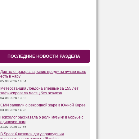
ПОСЛЕДНИЕ НОВОСТИ РАЗДЕЛА
Диетолог раскрыла, какие продукты лучше всего
есть в жару
05.08.2026 14:34
Метеостанция Лондона впервые за 155 лет
зафиксировала месяц без осадков
04.08.2026 13:32
СМИ заявили о рекордной жаре в Южной Корее
03.08.2026 14:23
Психолог рассказала о роли музыки в борьбе с
одиночеством
31.07.2026 17:55
В SpaceX назвали дату проведения
испытательного запуска Starship