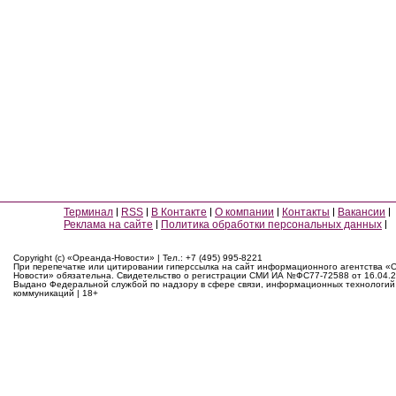
Терминал
RSS
В Контакте
О компании
Контакты
Вакансии
Реклама на сайте
Политика обработки персональных данных
Copyright (c) «Ореанда-Новости» | Тел.: +7 (495) 995-8221
При перепечатке или цитировании гиперссылка на сайт информационного агентства «
Новости» обязательна. Свидетельство о регистрации СМИ ИА №ФС77-72588 от 16.04.2
Выдано Федеральной службой по надзору в сфере связи, информационных технологий
коммуникаций | 18+