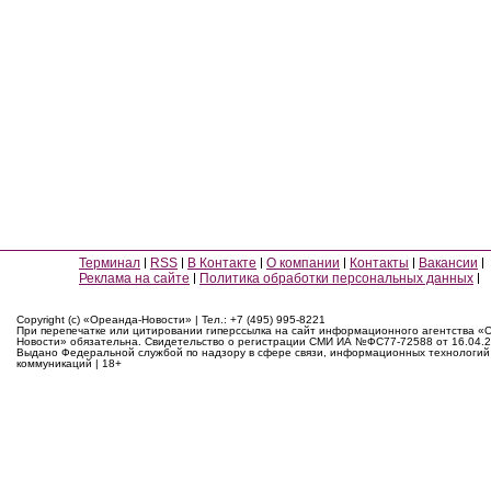
Терминал
RSS
В Контакте
О компании
Контакты
Вакансии
Реклама на сайте
Политика обработки персональных данных
Copyright (c) «Ореанда-Новости» | Тел.: +7 (495) 995-8221
При перепечатке или цитировании гиперссылка на сайт информационного агентства «
Новости» обязательна. Свидетельство о регистрации СМИ ИА №ФС77-72588 от 16.04.2
Выдано Федеральной службой по надзору в сфере связи, информационных технологий
коммуникаций | 18+