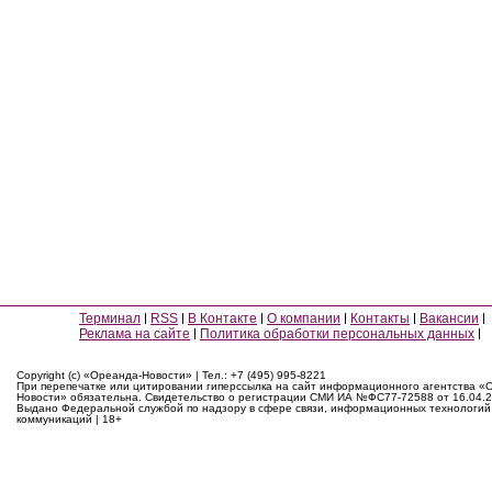
Терминал
RSS
В Контакте
О компании
Контакты
Вакансии
Реклама на сайте
Политика обработки персональных данных
Copyright (c) «Ореанда-Новости» | Тел.: +7 (495) 995-8221
При перепечатке или цитировании гиперссылка на сайт информационного агентства «
Новости» обязательна. Свидетельство о регистрации СМИ ИА №ФС77-72588 от 16.04.2
Выдано Федеральной службой по надзору в сфере связи, информационных технологий
коммуникаций | 18+