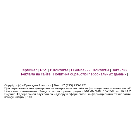
Терминал
RSS
В Контакте
О компании
Контакты
Вакансии
Реклама на сайте
Политика обработки персональных данных
Copyright (c) «Ореанда-Новости» | Тел.: +7 (495) 995-8221
При перепечатке или цитировании гиперссылка на сайт информационного агентства «
Новости» обязательна. Свидетельство о регистрации СМИ ИА №ФС77-72588 от 16.04.2
Выдано Федеральной службой по надзору в сфере связи, информационных технологий
коммуникаций | 18+