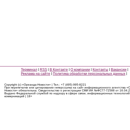
Терминал
RSS
В Контакте
О компании
Контакты
Вакансии
Реклама на сайте
Политика обработки персональных данных
Copyright (c) «Ореанда-Новости» | Тел.: +7 (495) 995-8221
При перепечатке или цитировании гиперссылка на сайт информационного агентства «
Новости» обязательна. Свидетельство о регистрации СМИ ИА №ФС77-72588 от 16.04.2
Выдано Федеральной службой по надзору в сфере связи, информационных технологий
коммуникаций | 18+