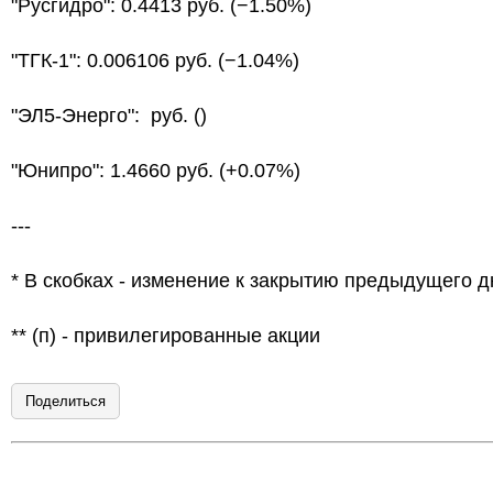
"Русгидро": 0.4413 руб. (−1.50%)
"ТГК-1": 0.006106 руб. (−1.04%)
"ЭЛ5-Энерго": руб. ()
"Юнипро": 1.4660 руб. (+0.07%)
---
* В скобках - изменение к закрытию предыдущего д
** (п) - привилегированные акции
Поделиться