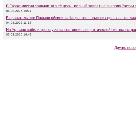
В Еврокомиссии заявили, что её цель - полный запрет на энергию России 
04.08.2026 15:11
В правительстве Польши обвинили Навроцкого в высоких ценах на топлив
04.08.2026 11:14
На Украине забили тревогу из-за состояния энергетической системы стр
03.08.2026 16:47
Другие ново