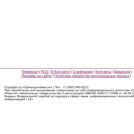
Терминал
RSS
В Контакте
О компании
Контакты
Вакансии
Реклама на сайте
Политика обработки персональных данных
Copyright (c) «Ореанда-Новости» | Тел.: +7 (495) 995-8221
При перепечатке или цитировании гиперссылка на сайт информационного агентства «
Новости» обязательна. Свидетельство о регистрации СМИ ИА №ФС77-72588 от 16.04.2
Выдано Федеральной службой по надзору в сфере связи, информационных технологий
коммуникаций | 18+