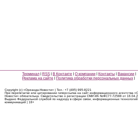
Терминал
RSS
В Контакте
О компании
Контакты
Вакансии
Реклама на сайте
Политика обработки персональных данных
Copyright (c) «Ореанда-Новости» | Тел.: +7 (495) 995-8221
При перепечатке или цитировании гиперссылка на сайт информационного агентства «
Новости» обязательна. Свидетельство о регистрации СМИ ИА №ФС77-72588 от 16.04.2
Выдано Федеральной службой по надзору в сфере связи, информационных технологий
коммуникаций | 18+