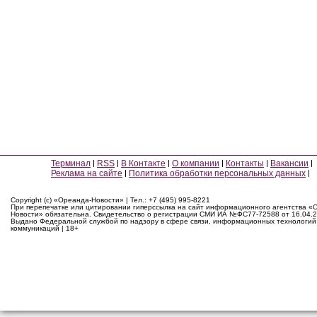
Терминал
RSS
В Контакте
О компании
Контакты
Вакансии
Реклама на сайте
Политика обработки персональных данных
Copyright (c) «Ореанда-Новости» | Тел.: +7 (495) 995-8221
При перепечатке или цитировании гиперссылка на сайт информационного агентства «
Новости» обязательна. Свидетельство о регистрации СМИ ИА №ФС77-72588 от 16.04.2
Выдано Федеральной службой по надзору в сфере связи, информационных технологий
коммуникаций | 18+