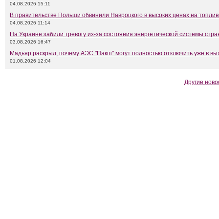
04.08.2026 15:11
В правительстве Польши обвинили Навроцкого в высоких ценах на топлив
04.08.2026 11:14
На Украине забили тревогу из-за состояния энергетической системы стр
03.08.2026 16:47
Мадьяр раскрыл, почему АЭС "Пакш" могут полностью отключить уже в в
01.08.2026 12:04
Другие ново