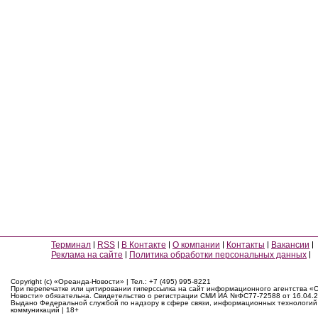
Терминал
RSS
В Контакте
О компании
Контакты
Вакансии
Реклама на сайте
Политика обработки персональных данных
Copyright (c) «Ореанда-Новости» | Тел.: +7 (495) 995-8221
При перепечатке или цитировании гиперссылка на сайт информационного агентства «
Новости» обязательна. Свидетельство о регистрации СМИ ИА №ФС77-72588 от 16.04.2
Выдано Федеральной службой по надзору в сфере связи, информационных технологий
коммуникаций | 18+