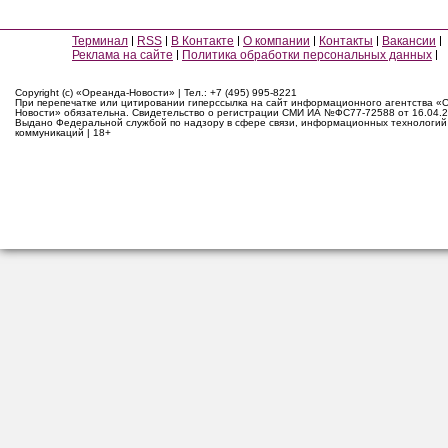
Терминал
RSS
В Контакте
О компании
Контакты
Вакансии
Реклама на сайте
Политика обработки персональных данных
Copyright (c) «Ореанда-Новости» | Тел.: +7 (495) 995-8221
При перепечатке или цитировании гиперссылка на сайт информационного агентства «
Новости» обязательна. Свидетельство о регистрации СМИ ИА №ФС77-72588 от 16.04.2
Выдано Федеральной службой по надзору в сфере связи, информационных технологий
коммуникаций | 18+