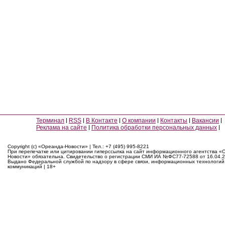
Терминал
RSS
В Контакте
О компании
Контакты
Вакансии
Реклама на сайте
Политика обработки персональных данных
Copyright (c) «Ореанда-Новости» | Тел.: +7 (495) 995-8221
При перепечатке или цитировании гиперссылка на сайт информационного агентства «
Новости» обязательна. Свидетельство о регистрации СМИ ИА №ФС77-72588 от 16.04.2
Выдано Федеральной службой по надзору в сфере связи, информационных технологий
коммуникаций | 18+